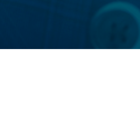

«La tecnología no es el fin, es
parte del camino para lograr
empresas más competitivas y
rentables»